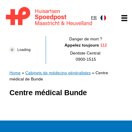
Skip to content
FR
Huisartsenpost Maastricht en Heuvelland
Danger de mort ?
Appelez toujours
112
Loading
Dentiste Central:
0900-1515
Home
»
Cabinets de médecins généralistes
»
Centre
médical de Bunde
Centre médical Bunde