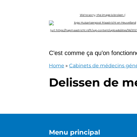
Skip to content
Huisartsenpost Maastricht en Heuv
C’est comme ça qu’on fonctionn
Home
»
Cabinets de médecins géné
Delissen de m
Menu principal