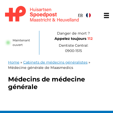
Skip to content
FR
Huisartsenpost Maastricht en Heuvelland
Danger de mort ?
Appelez toujours
112
Maintenant
ouvert
Dentiste Central:
0900-1515
Home
»
Cabinets de médecins généralistes
»
Médecine générale de Maasmedics
Médecins de médecine
générale