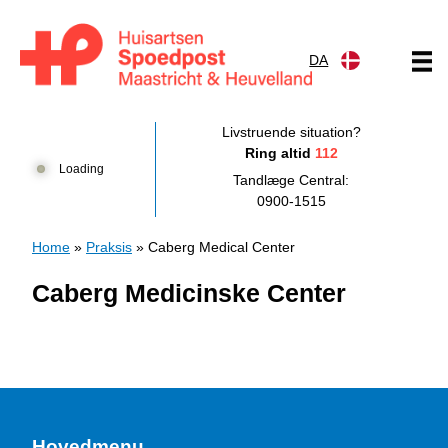
Gå til indhold
DA
Huisartsenpost Maastricht en Heuvelland
Livstruende situation?
Ring altid
112
Loading
Tandlæge Central:
0900-1515
Home
»
Praksis
»
Caberg Medical Center
Caberg Medicinske Center
Hovedmenu