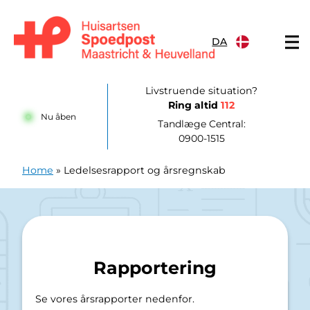
Gå til indhold
DA
Huisartsenpost Maastricht en Heuvelland
Livstruende situation?
Ring altid
112
Nu åben
Tandlæge Central:
0900-1515
Home
»
Ledelsesrapport og årsregnskab
Rapportering
Se vores årsrapporter nedenfor.