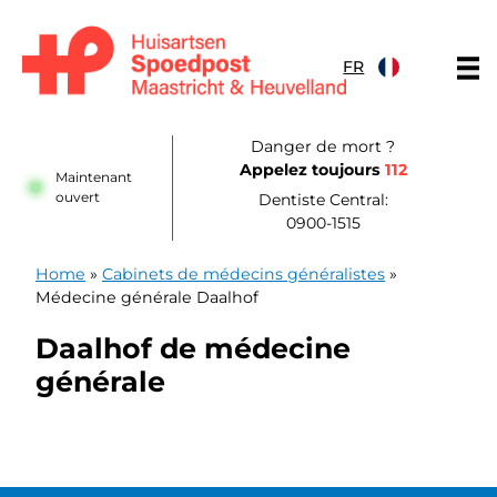
Skip to content
FR
Huisartsenpost Maastricht en Heuvelland
Danger de mort ?
Appelez toujours
112
Maintenant
ouvert
Dentiste Central:
0900-1515
Home
»
Cabinets de médecins généralistes
»
Médecine générale Daalhof
Daalhof de médecine
générale