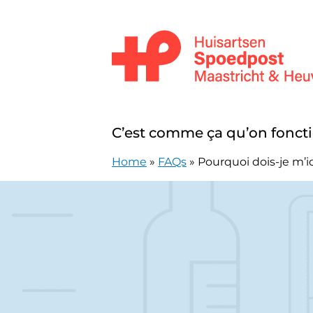
Skip to content
Huisartsenpost Maastricht en Heuv
C’est comme ça qu’on fonct
Home
»
FAQs
»
Pourquoi dois-je m’i