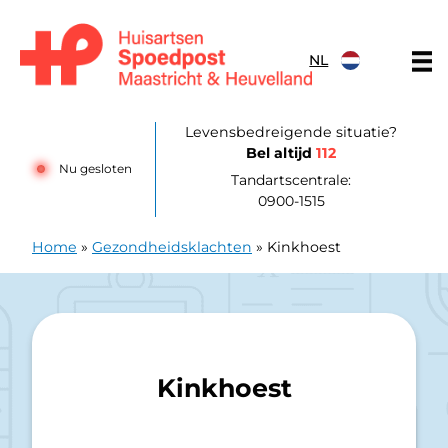
Doorgaan naar content
NL
Huisartsenpost Maastricht en Heuvelland
Levensbedreigende situatie?
Bel altijd
112
Nu gesloten
Tandartscentrale:
0900-1515
Home
»
Gezondheidsklachten
»
Kinkhoest
Kinkhoest