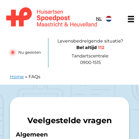
Doorgaan naar content
NL
Huisartsenpost Maastricht en Heuvelland
Levensbedreigende situatie?
Bel altijd
112
Nu gesloten
Tandartscentrale:
0900-1515
Home
»
FAQs
Veelgestelde vragen
Algemeen