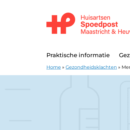
Doorgaan naar content
Huisartsenpost Maastricht en Heuv
Praktische informatie
Gez
Home
»
Gezondheidsklachten
»
Me