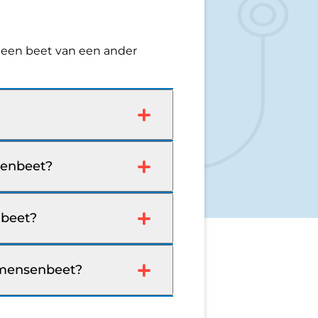
 een beet van een ander
senbeet?
nbeet?
 mensenbeet?