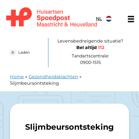
Doorgaan naar content
NL
Huisartsenpost Maastricht en Heuvelland
Levensbedreigende situatie?
Bel altijd
112
Laden
Tandartscentrale:
0900-1515
Home
»
Gezondheidsklachten
»
Slijmbeursontsteking
Slijmbeursontsteking