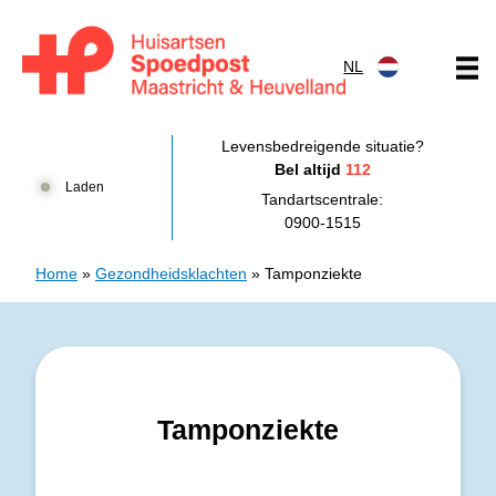
Doorgaan naar content
NL
Huisartsenpost Maastricht en Heuvelland
Levensbedreigende situatie?
Bel altijd
112
Laden
Tandartscentrale:
0900-1515
Home
»
Gezondheidsklachten
»
Tamponziekte
Tamponziekte