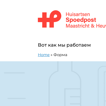
перейти к содержанию
Huisartsenpost Maastricht en Heuv
Вот как мы работаем
Home
»
Форма