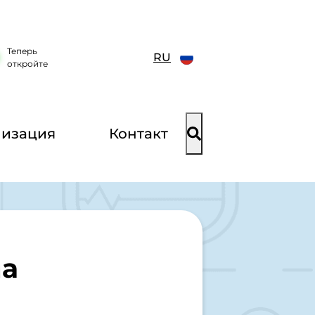
Теперь
RU
откройте
низация
Контакт
а