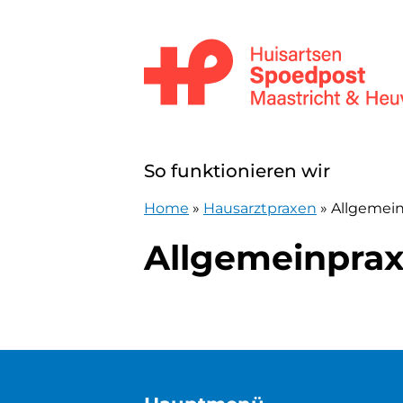
Zum Inhalt springen
Huisartsenpost Maastricht en Heuv
So funktionieren wir
Home
»
Hausarztpraxen
»
Allgemei
Allgemeinpra