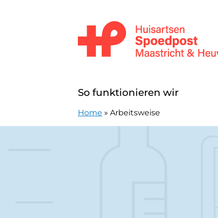
Zum Inhalt springen
Huisartsenpost Maastricht en Heuv
So funktionieren wir
Home
»
Arbeitsweise