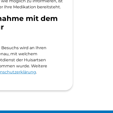
ie möglich zu informieren, ist
er Ihre Medikation bereitsteht.
fnahme mit dem
ür
Besuchs wird an Ihren
genau, mit welchem
otdienst der Huisartsen
nommen wurde. Weitere
nschutzerklärung
.