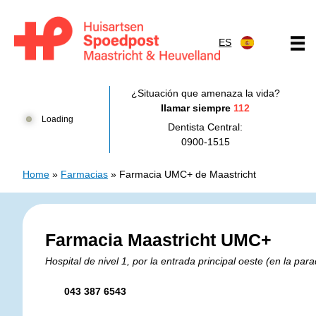
Saltar al contenido
ES
Huisartsenpost Maastricht en Heuvelland
¿Situación que amenaza la vida?
Ilamar siempre
112
Loading
Dentista Central:
0900-1515
Home
»
Farmacias
»
Farmacia UMC+ de Maastricht
Farmacia Maastricht UMC+
Hospital de nivel 1, por la entrada principal oeste (en la pa
Dirección de Farmacia Maastricht UMC+
Código postal de Farmacia Maastricht UMC+
Número de teléfono de Farmacia Maastricht UMC+
043 387 6543