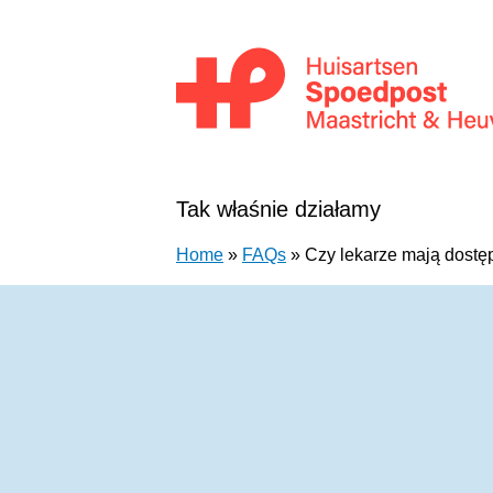
Przejdź do treści
Huisartsenpost Maastricht en Heuvellan
Tak właśnie działamy
Home
»
FAQs
»
Czy lekarze mają dostę