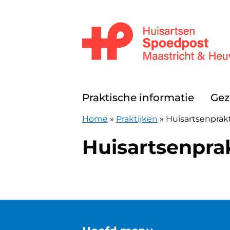
Doorgaan naar content
Huisartsenpost Maastricht en Heuv
Praktische informatie
Gez
Home
»
Praktijken
»
Huisartsenprakt
Huisartsenprak