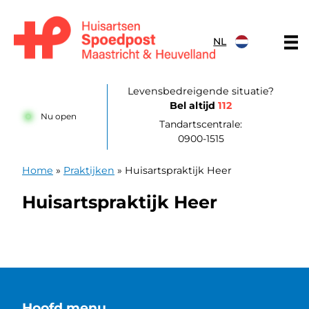
Doorgaan naar content
NL
Huisartsenpost Maastricht en Heuvelland
Levensbedreigende situatie?
Bel altijd
112
Nu open
Tandartscentrale:
0900-1515
Home
»
Praktijken
»
Huisartspraktijk Heer
Huisartspraktijk Heer
Hoofd menu