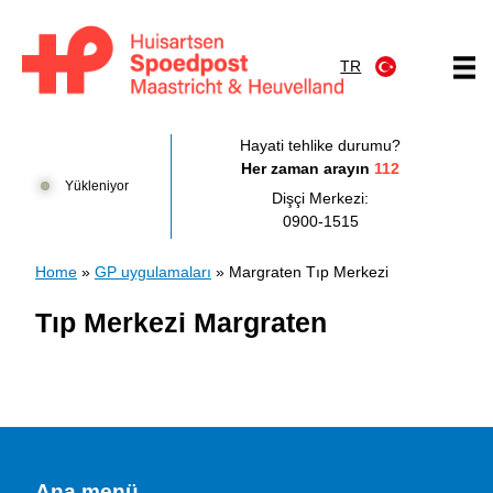
İçeriğe atla
TR
Huisartsenpost Maastricht en Heuvelland
Hayati tehlike durumu?
Her zaman arayın
112
Yükleniyor
Dişçi Merkezi:
0900-1515
Home
»
GP uygulamaları
»
Margraten Tıp Merkezi
Tıp Merkezi Margraten
Ana menü