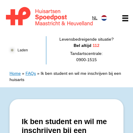
Doorgaan naar content
NL
Huisartsenpost Maastricht en Heuvelland
Levensbedreigende situatie?
Bel altijd
112
Laden
Tandartscentrale:
0900-1515
Home
»
FAQs
»
Ik ben student en wil me inschrijven bij een
huisarts
Ik ben student en wil me
inschrijven bij een