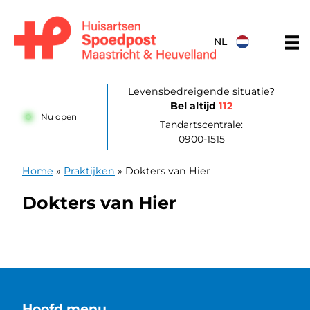
Doorgaan naar content
NL
Huisartsenpost Maastricht en Heuvelland
Levensbedreigende situatie?
Bel altijd
112
Nu open
Tandartscentrale:
0900-1515
Home
»
Praktijken
»
Dokters van Hier
Dokters van Hier
Hoofd menu