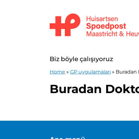
İçeriğe atla
Huisartsenpost Maastricht en Heuv
Biz böyle çalışıyoruz
Home
»
GP uygulamaları
»
Buradan 
Buradan Dokto