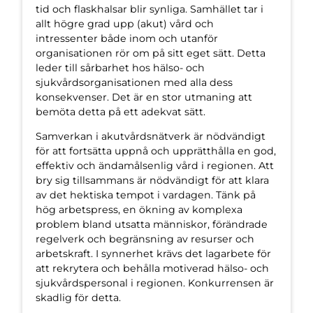
tid och flaskhalsar blir synliga. Samhället tar i
allt högre grad upp (akut) vård och
intressenter både inom och utanför
organisationen rör om på sitt eget sätt. Detta
leder till sårbarhet hos hälso- och
sjukvårdsorganisationen med alla dess
konsekvenser. Det är en stor utmaning att
bemöta detta på ett adekvat sätt.
Samverkan i akutvårdsnätverk är nödvändigt
för att fortsätta uppnå och upprätthålla en god,
effektiv och ändamålsenlig vård i regionen. Att
bry sig tillsammans är nödvändigt för att klara
av det hektiska tempot i vardagen. Tänk på
hög arbetspress, en ökning av komplexa
problem bland utsatta människor, förändrade
regelverk och begränsning av resurser och
arbetskraft. I synnerhet krävs det lagarbete för
att rekrytera och behålla motiverad hälso- och
sjukvårdspersonal i regionen. Konkurrensen är
skadlig för detta.