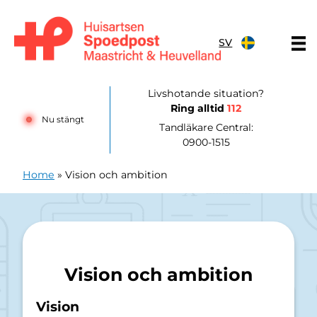
Hoppa till innehållet
SV
Huisartsenpost Maastricht en Heuvelland
Livshotande situation?
Ring alltid
112
Nu stängt
Tandläkare Central:
0900-1515
Home
»
Vision och ambition
Vision och ambition
Vision