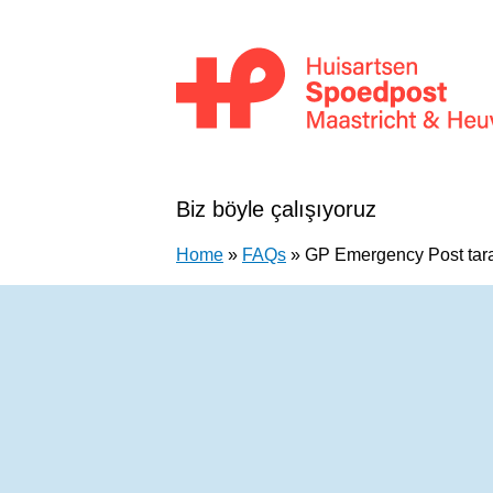
İçeriğe atla
Huisartsenpost Maastricht en Heuvellan
Biz böyle çalışıyoruz
Home
»
FAQs
»
GP Emergency Post tarafı