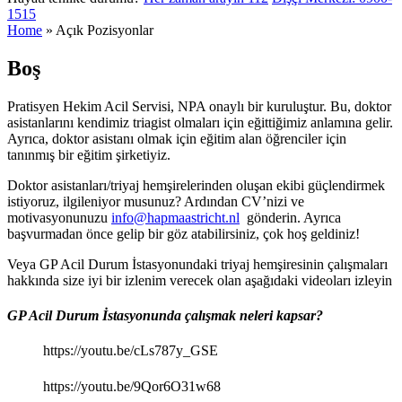
1515
Home
»
Açık Pozisyonlar
Boş
Pratisyen Hekim Acil Servisi, NPA onaylı bir kuruluştur. Bu, doktor
asistanlarını kendimiz triagist olmaları için eğittiğimiz anlamına gelir.
Ayrıca, doktor asistanı olmak için eğitim alan öğrenciler için
tanınmış bir eğitim şirketiyiz.
Doktor asistanları/triyaj hemşirelerinden oluşan ekibi güçlendirmek
istiyoruz, ilgileniyor musunuz? Ardından CV’nizi ve
motivasyonunuzu
info@hapmaastricht.nl
gönderin. Ayrıca
başvurmadan önce gelip bir göz atabilirsiniz, çok hoş geldiniz!
Veya GP Acil Durum İstasyonundaki triyaj hemşiresinin çalışmaları
hakkında size iyi bir izlenim verecek olan aşağıdaki videoları izleyin
GP Acil Durum İstasyonunda çalışmak neleri kapsar?
https://youtu.be/cLs787y_GSE
https://youtu.be/9Qor6O31w68