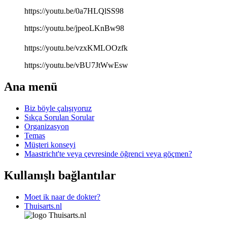
https://youtu.be/0a7HLQlSS98
https://youtu.be/jpeoLKnBw98
https://youtu.be/vzxKMLOOzfk
https://youtu.be/vBU7JtWwEsw
Ana menü
Biz böyle çalışıyoruz
Sıkça Sorulan Sorular
Organizasyon
Temas
Müşteri konseyi
Maastricht'te veya çevresinde öğrenci veya göçmen?
Kullanışlı bağlantılar
Moet ik naar de dokter?
Thuisarts.nl