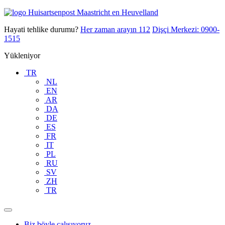
İçeriğe
Huisartsenpost
atla
Maastricht
Hayati tehlike durumu?
Her zaman arayın
112
Dişçi Merkezi:
0900-
en
1515
Heuvelland
Yükleniyor
TR
NL
EN
AR
DA
DE
ES
FR
IT
PL
RU
SV
ZH
TR
Biz böyle çalışıyoruz