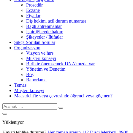
Prosedür
Eczane
Fiyatlar
Diş hekimi acil durum numarası
Bağlı antrenmanlar
İşbirliği evde bakım
Şikayetler / İltifatlar
Sıkça Sorulan Sorular
Organizasyon
Vizyon ve hırs
Müşteri konseyi
Birlikte önemsemek DNA'mızda var
Yönetim ve Denetim
Boş
Raporlama
Temas
Müşteri konseyi
Maastricht'te veya çevresinde öğrenci veya göçmen?
Aramak:
Aramak
Yükleniyor
Hayati tehlike durumu?
Her zaman arayın
112
Dişçi Merkezi:
0900-