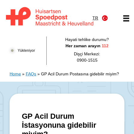
İçeriğe atla
TR
Huisartsenpost Maastricht en Heuvelland
Hayati tehlike durumu?
Her zaman arayın
112
Yükleniyor
Dişçi Merkezi:
0900-1515
Home
»
FAQs
»
GP Acil Durum Postasına gidebilir miyim?
GP Acil Durum
İstasyonuna gidebilir
miyim?