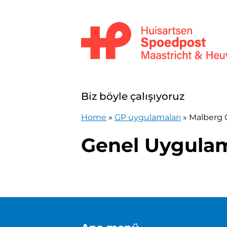
İçeriğe atla
Huisartsenpost Maastricht en Heuv
Biz böyle çalışıyoruz
Home
»
GP uygulamaları
»
Malberg 
Genel Uygula