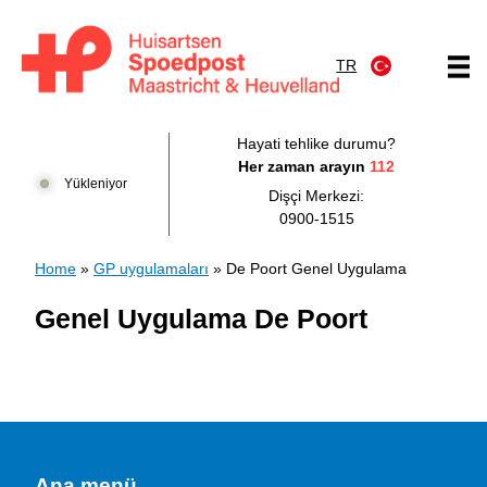
İçeriğe atla
TR
Huisartsenpost Maastricht en Heuvelland
Hayati tehlike durumu?
Her zaman arayın
112
Yükleniyor
Dişçi Merkezi:
0900-1515
Home
»
GP uygulamaları
»
De Poort Genel Uygulama
Genel Uygulama De Poort
Ana menü