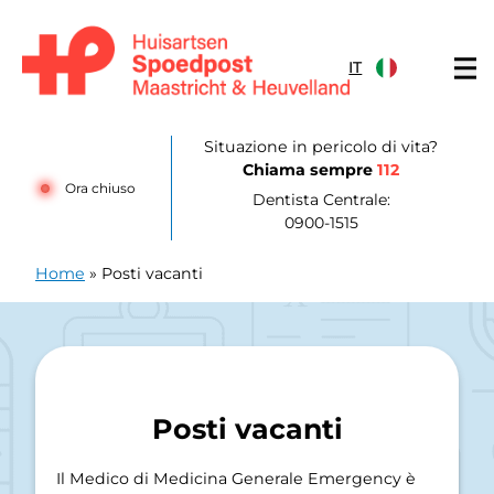
Salta al contenuto
IT
Huisartsenpost Maastricht en Heuvelland
Situazione in pericolo di vita?
Chiama sempre
112
Ora chiuso
Dentista Centrale:
0900-1515
Home
»
Posti vacanti
Posti vacanti
Il Medico di Medicina Generale Emergency è