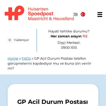
İçeriğe atla
TR
Huisartsenpost Maastricht en Heuvelland
Hayati tehlike durumu?
Her zaman arayın
112
Yükleniyor
Dişçi Merkezi:
0900-1515
Home
»
FAQs
»
GP Acil Durum Postası telefon
görüşmelerini kaydediyor mu ve buna izin verilir
mi?
GP Acil Durum Postası