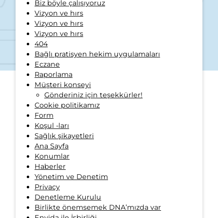
Biz böyle çalışıyoruz
Vizyon ve hırs
Vizyon ve hırs
Vizyon ve hırs
404
Bağlı pratisyen hekim uygulamaları
Eczane
Raporlama
Müşteri konseyi
Gönderiniz için teşekkürler!
Cookie politikamız
Form
Koşul -ları
Sağlık şikayetleri
Ana Sayfa
Konumlar
Haberler
Yönetim ve Denetim
Privacy
Denetleme Kurulu
Birlikte önemsemek DNA’mızda var
Envida ile İşbirliği