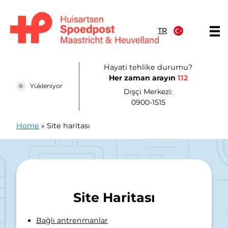
İçeriğe atla
TR
Huisartsenpost Maastricht en Heuvelland
Hayati tehlike durumu?
Her zaman arayın
112
Yükleniyor
Dişçi Merkezi:
0900-1515
Home
»
Site haritası
Site Haritası
Bağlı antrenmanlar