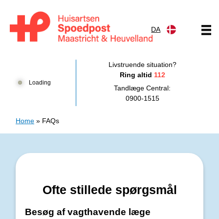
Gå til indhold
DA
Huisartsenpost Maastricht en Heuvelland
Livstruende situation?
Ring altid
112
Loading
Tandlæge Central:
0900-1515
Home
»
FAQs
Ofte stillede spørgsmål
Besøg af vagthavende læge