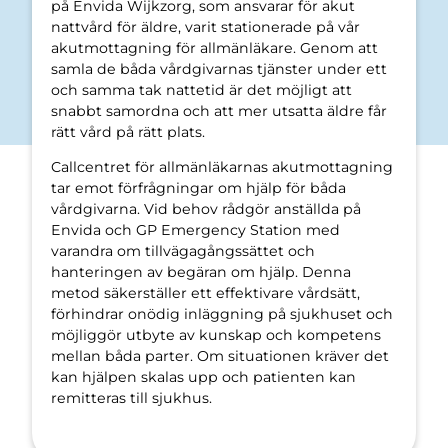
på Envida Wijkzorg, som ansvarar för akut
nattvård för äldre, varit stationerade på vår
akutmottagning för allmänläkare. Genom att
samla de båda vårdgivarnas tjänster under ett
och samma tak nattetid är det möjligt att
snabbt samordna och att mer utsatta äldre får
rätt vård på rätt plats.
Callcentret för allmänläkarnas akutmottagning
tar emot förfrågningar om hjälp för båda
vårdgivarna. Vid behov rådgör anställda på
Envida och GP Emergency Station med
varandra om tillvägagångssättet och
hanteringen av begäran om hjälp. Denna
metod säkerställer ett effektivare vårdsätt,
förhindrar onödig inläggning på sjukhuset och
möjliggör utbyte av kunskap och kompetens
mellan båda parter. Om situationen kräver det
kan hjälpen skalas upp och patienten kan
remitteras till sjukhus.