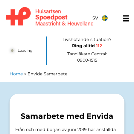
Hoppa till innehållet
SV
Huisartsenpost Maastricht en Heuvelland
Livshotande situation?
Ring alltid
112
Loading
Tandläkare Central:
0900-1515
Home
»
Envida Samarbete
Samarbete med Envida
Från och med början av juni 2019 har anställda